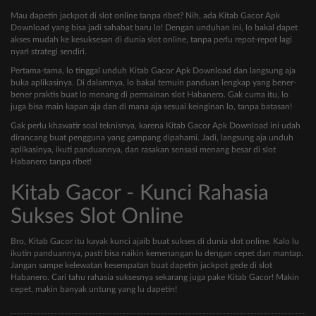
Mau dapetin jackpot di slot online tanpa ribet? Nih, ada Kitab Gacor Apk
Download yang bisa jadi sahabat baru lo! Dengan unduhan ini, lo bakal dapet
akses mudah ke kesuksesan di dunia slot online, tanpa perlu repot-repot lagi
nyari strategi sendiri.
Pertama-tama, lo tinggal unduh Kitab Gacor Apk Download dan langsung aja
buka aplikasinya. Di dalamnya, lo bakal temuin panduan lengkap yang bener-
bener praktis buat lo menang di permainan slot Habanero. Gak cuma itu, lo
juga bisa main kapan aja dan di mana aja sesuai keinginan lo, tanpa batasan!
Gak perlu khawatir soal teknisnya, karena Kitab Gacor Apk Download ini udah
dirancang buat pengguna yang gampang dipahami. Jadi, langsung aja unduh
aplikasinya, ikuti panduannya, dan rasakan sensasi menang besar di slot
Habanero tanpa ribet!
Kitab Gacor - Kunci Rahasia
Sukses Slot Online
Bro, Kitab Gacor itu kayak kunci ajaib buat sukses di dunia slot online. Kalo lu
ikutin panduannya, pasti bisa naikin kemenangan lu dengan cepet dan mantap.
Jangan sampe kelewatan kesempatan buat dapetin jackpot gede di slot
Habanero. Cari tahu rahasia suksesnya sekarang juga pake Kitab Gacor! Makin
cepet, makin banyak untung yang lu dapetin!