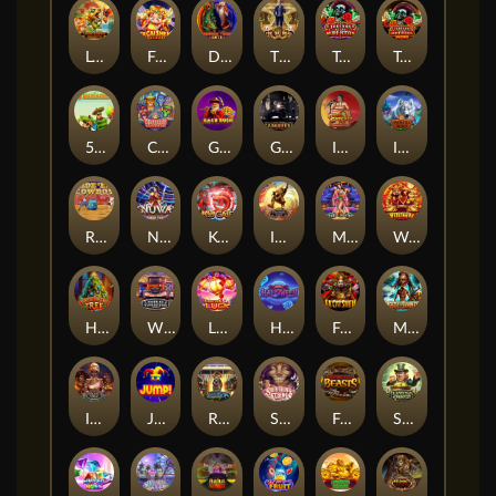
Legendary Beasts
Fa Cai Shen Deluxe
Dragon Tiger Gate
The Big Deal Deluxe
Taberna De Los Muertos
Taberna De Los Muertos Ultra
5 Mariachis
Calaveras Explosivas
Gold Rush
Gangsters
Indian Cash Catcher
Indiana Wolf
Ride Em Cowboy
Nuwa Deluxe
Koi Gate
Infernal Fury
Mystic Fortune Deluxe
Wealth Inn
Happiest Christmas Tree
Wild Trucks
Lantern Luck
Hot Hot Halloween
Fa Cai Shen
Mystic Shaman
Isibaya Queens
Jump!
Racing Royalty
Shivering Strings
Four Divine Beasts
Shamrock Quest