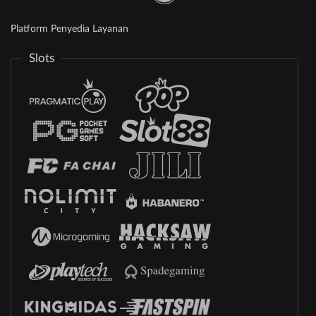
Platform Penyedia Layanan
Slots