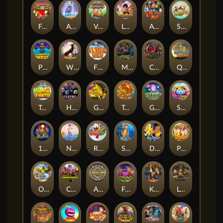
Frontier Fortunes
Arctic Hunt
Valentine Monchy
Legend Of Nezha
All For One
Scopa
Pumpkin Patch
Wild Flow
Flying High
Mighty Medusa
CashReef
Queen Of Queens 2
Tooty Fruity Fruits
Hot Hot Summer
Golden Unicorn
Tower Of Pizza
Grape Escape
Slime Party
12 Zodiacs
Nuwa
Ruffled Up
Siren's Spell
Disco Funk
Prost!
Orbs Of Atlantis
Cashosaurus
Azlangold
Fruity Halloween
King Tuts Tomb
London Hunter