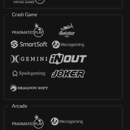
Crash Game
Arcade