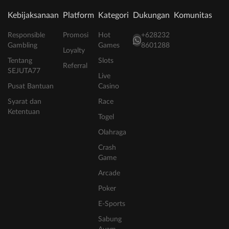
Kebijaksanaan
Platform
Kategori
Dukungan
Komunitas
Responsible
Promosi
Hot
+628232
Gambling
Games
8601288
Loyalty
Tentang
Slots
Referral
SEJUTA77
Live
Pusat Bantuan
Casino
Syarat dan
Race
Ketentuan
Togel
Olahraga
Crash
Game
Arcade
Poker
E-Sports
Sabung