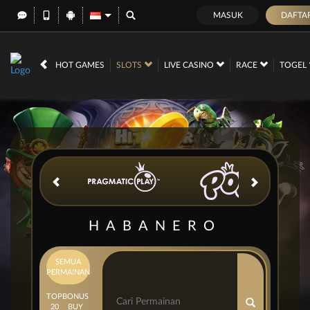
MASUK
DAFTA
IDR
12,743,379,
HOT GAMES
SLOTS
LIVE CASINO
RACE
TOGEL
HABANERO
SEMUA
PERMAINAN
TOP
BONUS
20
BUY