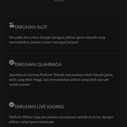
Ayam
TARUHAN SLOT
Penyedia slot online dengan beragam pilihan game menarik yang
memudahkan pemain untuk mencapai jackpot
TARUHAN OLAHRAGA
Sportsbook Gaming Platform Terbaik menawarkan lebih banyak game,
odds yang lebih tinggi, dan menyediakan pilihan yang lebih banyak
untuk pemain.
TARUHAN LIVE KASINO
Platform Pilihan bagi perusahaan-perusahaan terbaik di dunia, dengan
pilihan variasi game terbanyak