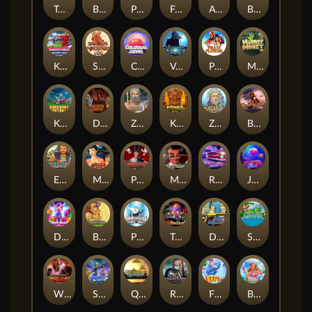
Totem Towers
Bomb Runner
Pamper Me
Fruity Mayan
Arcane Elements
Before Time Runs Out
Knockout Football Rush
Shaolin Fortunes 100
Colossal Gems
Vampire's Fate
Pirates Plunder
Mummy Money
Knockout Football
Dragons Throne
Zeus
Kane's Inferno
Zeus 2
Bombs Away
Egyptian Dreams
Mystic Fortune
Presto
Mr Bling
Return To The Feature
JellyFish Flow
Disco Beats
Bikini Island
Pool Shark
Tuk Tuk Thailand
Double O Dollars
Skys The Limit
Wizards Want War!
Space Goonz
Queen Of Queens
Roman Empire
Fly
Bikini Island Deluxe