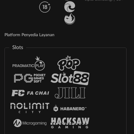
Platform Penyedia Layanan
Slots