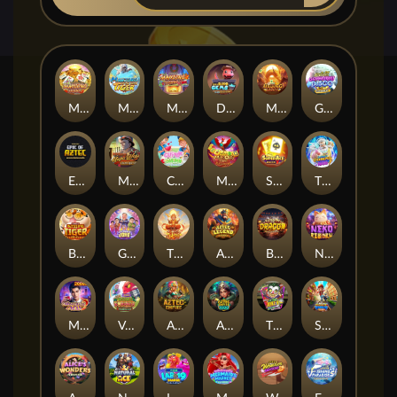
Mahjong Legend
Mahjong of the White Tiger
Mahjong Legend Xmas
Dino Gems
Mahjong Legacy
Government Disco
Epic of Aztec
Mafia Ways
Cupid's Garden
Mahjong of the Phoenix
Super Ace X
The Beat of Olympus 1000
Blessing of the Tiger
Government Joke
The Monkey King
Aztec Legend
Blessing of the Dragon
Neko Reborn
Mafia Ways II : Metro Haven Heist
Veggies Bonanza
Aztec Empire
Aztec Empire 1000
The King Joker
Subway Runner