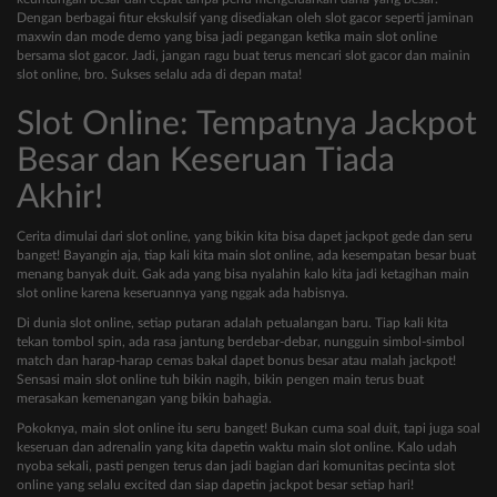
Dengan berbagai fitur ekskulsif yang disediakan oleh slot gacor seperti jaminan
maxwin dan mode demo yang bisa jadi pegangan ketika main slot online
bersama slot gacor. Jadi, jangan ragu buat terus mencari slot gacor dan mainin
slot online, bro. Sukses selalu ada di depan mata!
Slot Online: Tempatnya Jackpot
Besar dan Keseruan Tiada
Akhir!
Cerita dimulai dari slot online, yang bikin kita bisa dapet jackpot gede dan seru
banget! Bayangin aja, tiap kali kita main slot online, ada kesempatan besar buat
menang banyak duit. Gak ada yang bisa nyalahin kalo kita jadi ketagihan main
slot online karena keseruannya yang nggak ada habisnya.
Di dunia slot online, setiap putaran adalah petualangan baru. Tiap kali kita
tekan tombol spin, ada rasa jantung berdebar-debar, nungguin simbol-simbol
match dan harap-harap cemas bakal dapet bonus besar atau malah jackpot!
Sensasi main slot online tuh bikin nagih, bikin pengen main terus buat
merasakan kemenangan yang bikin bahagia.
Pokoknya, main slot online itu seru banget! Bukan cuma soal duit, tapi juga soal
keseruan dan adrenalin yang kita dapetin waktu main slot online. Kalo udah
nyoba sekali, pasti pengen terus dan jadi bagian dari komunitas pecinta slot
online yang selalu excited dan siap dapetin jackpot besar setiap hari!