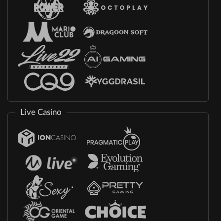
Live Casino