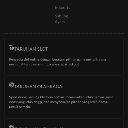
E-Sports
Sabung
Ayam
TARUHAN SLOT
Penyedia slot online dengan beragam pilihan game menarik yang
memudahkan pemain untuk mencapai jackpot
TARUHAN OLAHRAGA
Sportsbook Gaming Platform Terbaik menawarkan lebih banyak game,
odds yang lebih tinggi, dan menyediakan pilihan yang lebih banyak
untuk pemain.