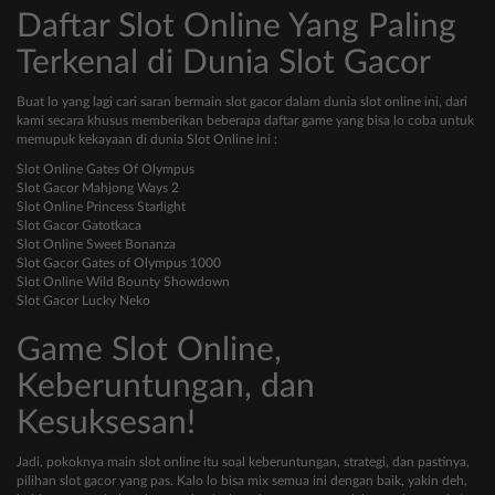
Daftar Slot Online Yang Paling
Terkenal di Dunia Slot Gacor
Buat lo yang lagi cari saran bermain slot gacor dalam dunia slot online ini, dari
kami secara khusus memberikan beberapa daftar game yang bisa lo coba untuk
memupuk kekayaan di dunia Slot Online ini :
Slot Online Gates Of Olympus
Slot Gacor Mahjong Ways 2
Slot Online Princess Starlight
Slot Gacor Gatotkaca
Slot Online Sweet Bonanza
Slot Gacor Gates of Olympus 1000
Slot Online Wild Bounty Showdown
Slot Gacor Lucky Neko
Game Slot Online,
Keberuntungan, dan
Kesuksesan!
Jadi, pokoknya main slot online itu soal keberuntungan, strategi, dan pastinya,
pilihan slot gacor yang pas. Kalo lo bisa mix semua ini dengan baik, yakin deh,