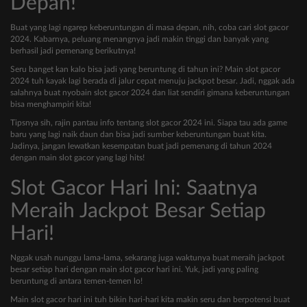
Depan!
Buat yang lagi ngarep keberuntungan di masa depan, nih, coba cari slot gacor
2024. Kabarnya, peluang menangnya jadi makin tinggi dan banyak yang
berhasil jadi pemenang berikutnya!
Seru banget kan kalo bisa jadi yang beruntung di tahun ini? Main slot gacor
2024 tuh kayak lagi berada di jalur cepat menuju jackpot besar. Jadi, nggak ada
salahnya buat nyobain slot gacor 2024 dan liat sendiri gimana keberuntungan
bisa menghampiri kita!
Tipsnya sih, rajin pantau info tentang slot gacor 2024 ini. Siapa tau ada game
baru yang lagi naik daun dan bisa jadi sumber keberuntungan buat kita.
Jadinya, jangan lewatkan kesempatan buat jadi pemenang di tahun 2024
dengan main slot gacor yang lagi hits!
Slot Gacor Hari Ini: Saatnya
Meraih Jackpot Besar Setiap
Hari!
Nggak usah nunggu lama-lama, sekarang juga waktunya buat meraih jackpot
besar setiap hari dengan main slot gacor hari ini. Yuk, jadi yang paling
beruntung di antara temen-temen lo!
Main slot gacor hari ini tuh bikin hari-hari kita makin seru dan berpotensi buat