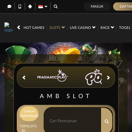
MASUK
DAFTA
IDR
12,689,868,
HOT GAMES
SLOTS
LIVE CASINO
RACE
TOGEL
AMB SLOT
SEMUA
PERMAINAN
TOP
SLOTS
20