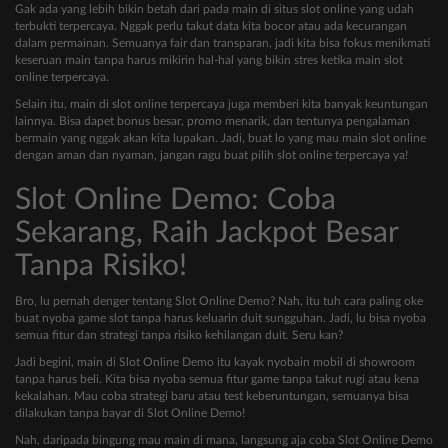
Gak ada yang lebih bikin betah dari pada main di situs slot online yang udah
terbukti terpercaya. Nggak perlu takut data kita bocor atau ada kecurangan
dalam permainan. Semuanya fair dan transparan, jadi kita bisa fokus menikmati
keseruan main tanpa harus mikirin hal-hal yang bikin stres ketika main slot
online terpercaya.
Selain itu, main di slot online terpercaya juga memberi kita banyak keuntungan
lainnya. Bisa dapet bonus besar, promo menarik, dan tentunya pengalaman
bermain yang nggak akan kita lupakan. Jadi, buat lo yang mau main slot online
dengan aman dan nyaman, jangan ragu buat pilih slot online terpercaya ya!
Slot Online Demo: Coba
Sekarang, Raih Jackpot Besar
Tanpa Risiko!
Bro, lu pernah denger tentang Slot Online Demo? Nah, itu tuh cara paling oke
buat nyoba game slot tanpa harus keluarin duit sungguhan. Jadi, lu bisa nyoba
semua fitur dan strategi tanpa risiko kehilangan duit. Seru kan?
Jadi begini, main di Slot Online Demo itu kayak nyobain mobil di showroom
tanpa harus beli. Kita bisa nyoba semua fitur game tanpa takut rugi atau kena
kekalahan. Mau coba strategi baru atau test keberuntungan, semuanya bisa
dilakukan tanpa bayar di Slot Online Demo!
Nah, daripada bingung mau main di mana, langsung aja coba Slot Online Demo