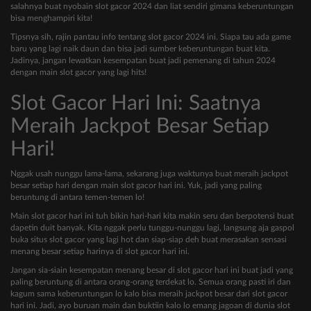
salahnya buat nyobain slot gacor 2024 dan liat sendiri gimana keberuntungan
bisa menghampiri kita!
Tipsnya sih, rajin pantau info tentang slot gacor 2024 ini. Siapa tau ada game
baru yang lagi naik daun dan bisa jadi sumber keberuntungan buat kita.
Jadinya, jangan lewatkan kesempatan buat jadi pemenang di tahun 2024
dengan main slot gacor yang lagi hits!
Slot Gacor Hari Ini: Saatnya
Meraih Jackpot Besar Setiap
Hari!
Nggak usah nunggu lama-lama, sekarang juga waktunya buat meraih jackpot
besar setiap hari dengan main slot gacor hari ini. Yuk, jadi yang paling
beruntung di antara temen-temen lo!
Main slot gacor hari ini tuh bikin hari-hari kita makin seru dan berpotensi buat
dapetin duit banyak. Kita nggak perlu tunggu-nunggu lagi, langsung aja gaspol
buka situs slot gacor yang lagi hot dan siap-siap deh buat merasakan sensasi
menang besar setiap harinya di slot gacor hari ini.
Jangan sia-siain kesempatan menang besar di slot gacor hari ini buat jadi yang
paling beruntung di antara orang-orang terdekat lo. Semua orang pasti iri dan
kagum sama keberuntungan lo kalo bisa meraih jackpot besar dari slot gacor
hari ini. Jadi, ayo buruan main dan buktiin kalo lo emang jagoan di dunia slot