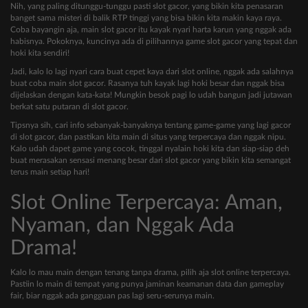
Nih, yang paling ditunggu-tunggu pasti slot gacor, yang bikin kita penasaran
banget sama misteri di balik RTP tinggi yang bisa bikin kita makin kaya raya.
Coba bayangin aja, main slot gacor itu kayak nyari harta karun yang nggak ada
habisnya. Pokoknya, kuncinya ada di pilihannya game slot gacor yang tepat dan
hoki kita sendiri!
Jadi, kalo lo lagi nyari cara buat cepet kaya dari slot online, nggak ada salahnya
buat coba main slot gacor. Rasanya tuh kayak lagi hoki besar dan nggak bisa
dijelaskan dengan kata-kata! Mungkin besok pagi lo udah bangun jadi jutawan
berkat satu putaran di slot gacor.
Tipsnya sih, cari info sebanyak-banyaknya tentang game-game yang lagi gacor
di slot gacor, dan pastikan kita main di situs yang terpercaya dan nggak nipu.
Kalo udah dapet game yang cocok, tinggal nyalain hoki kita dan siap-siap deh
buat merasakan sensasi menang besar dari slot gacor yang bikin kita semangat
terus main setiap hari!
Slot Online Terpercaya: Aman,
Nyaman, dan Nggak Ada
Drama!
Kalo lo mau main dengan tenang tanpa drama, pilih aja slot online terpercaya.
Pastiin lo main di tempat yang punya jaminan keamanan data dan gameplay
fair, biar nggak ada gangguan pas lagi seru-serunya main.