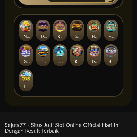
Nova Crash : The Legends of Power
Dart Fest
Ring of Hopeful
Scoop Blessing
Horse Racing
Fruit Roulette Slots
Ghost Busters
Treasure of Pirate
Lagend of Shooter
Real Slap
Drop Racing
Bomb Defusal
Treasure Land
Sejuta77 - Situs Judi Slot Online Official Hari Ini
Dengan Result Terbaik