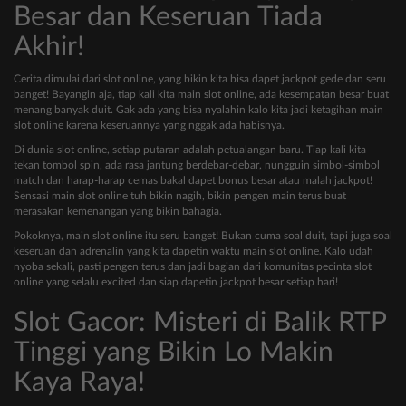
Besar dan Keseruan Tiada
Akhir!
Cerita dimulai dari slot online, yang bikin kita bisa dapet jackpot gede dan seru
banget! Bayangin aja, tiap kali kita main slot online, ada kesempatan besar buat
menang banyak duit. Gak ada yang bisa nyalahin kalo kita jadi ketagihan main
slot online karena keseruannya yang nggak ada habisnya.
Di dunia slot online, setiap putaran adalah petualangan baru. Tiap kali kita
tekan tombol spin, ada rasa jantung berdebar-debar, nungguin simbol-simbol
match dan harap-harap cemas bakal dapet bonus besar atau malah jackpot!
Sensasi main slot online tuh bikin nagih, bikin pengen main terus buat
merasakan kemenangan yang bikin bahagia.
Pokoknya, main slot online itu seru banget! Bukan cuma soal duit, tapi juga soal
keseruan dan adrenalin yang kita dapetin waktu main slot online. Kalo udah
nyoba sekali, pasti pengen terus dan jadi bagian dari komunitas pecinta slot
online yang selalu excited dan siap dapetin jackpot besar setiap hari!
Slot Gacor: Misteri di Balik RTP
Tinggi yang Bikin Lo Makin
Kaya Raya!