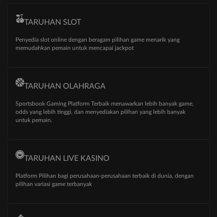
TARUHAN SLOT
Penyedia slot online dengan beragam pilihan game menarik yang
memudahkan pemain untuk mencapai jackpot
TARUHAN OLAHRAGA
Sportsbook Gaming Platform Terbaik menawarkan lebih banyak game,
odds yang lebih tinggi, dan menyediakan pilihan yang lebih banyak
untuk pemain.
TARUHAN LIVE KASINO
Platform Pilihan bagi perusahaan-perusahaan terbaik di dunia, dengan
pilihan variasi game terbanyak