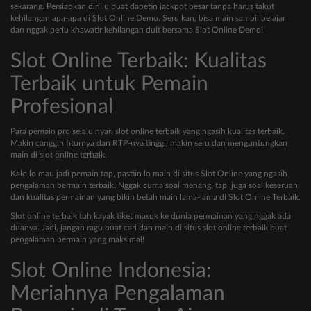
sekarang. Persiapkan diri lu buat dapetin jackpot besar tanpa harus takut
kehilangan apa-apa di Slot Online Demo. Seru kan, bisa main sambil belajar
dan nggak perlu khawatir kehilangan duit bersama Slot Online Demo!
Slot Online Terbaik: Kualitas
Terbaik untuk Pemain
Profesional
Para pemain pro selalu nyari slot online terbaik yang ngasih kualitas terbaik.
Makin canggih fiturnya dan RTP-nya tinggi, makin seru dan menguntungkan
main di slot online terbaik.
Kalo lo mau jadi pemain top, pastiin lo main di situs Slot Online yang ngasih
pengalaman bermain terbaik. Nggak cuma soal menang, tapi juga soal keseruan
dan kualitas permainan yang bikin betah main lama-lama di Slot Online Terbaik.
Slot online terbaik tuh kayak tiket masuk ke dunia permainan yang nggak ada
duanya. Jadi, jangan ragu buat cari dan main di situs slot online terbaik buat
pengalaman bermain yang maksimal!
Slot Online Indonesia:
Meriahnya Pengalaman