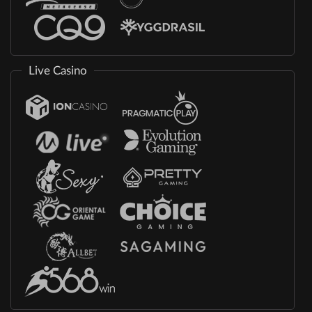
Live Casino