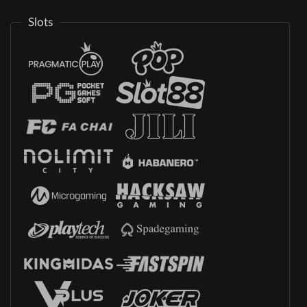
Slots