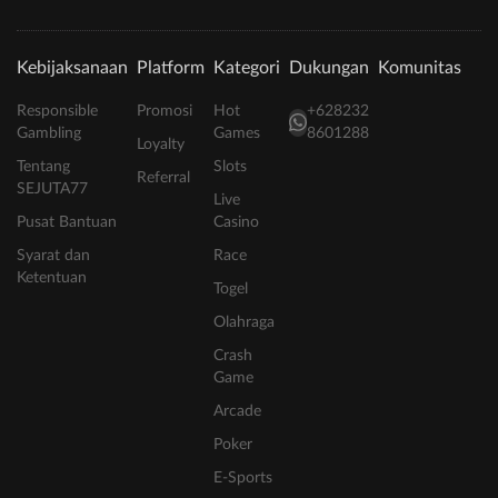
Kebijaksanaan
Platform
Kategori
Dukungan
Komunitas
Responsible
Promosi
Hot
+628232
Gambling
Games
8601288
Loyalty
Tentang
Slots
Referral
SEJUTA77
Live
Pusat Bantuan
Casino
Syarat dan
Race
Ketentuan
Togel
Olahraga
Crash
Game
Arcade
Poker
E-Sports