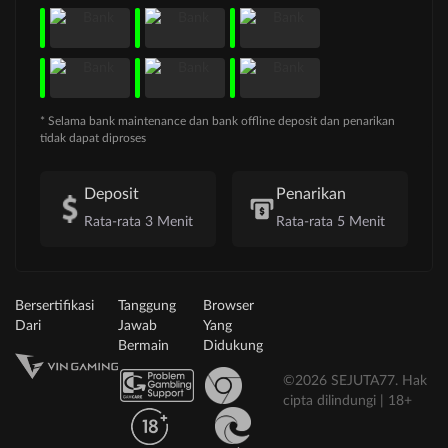
* Selama bank maintenance dan bank offline deposit dan penarikan
tidak dapat diproses
Deposit
Penarikan
Rata-rata 3 Menit
Rata-rata 5 Menit
Bersertifikasi
Tanggung
Browser
Dari
Jawab
Yang
Bermain
Didukung
©2026 SEJUTA77. Hak
cipta dilindungi | 18+