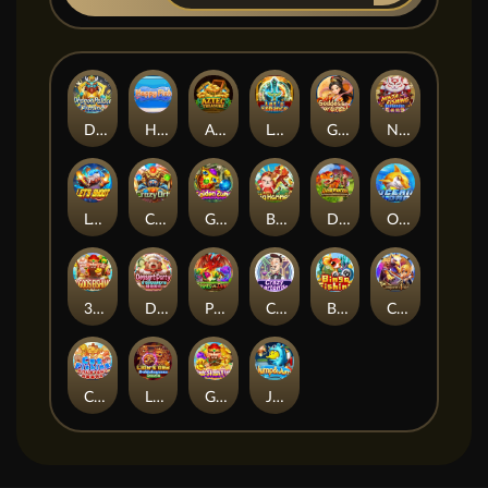
Dragon Palace Fishing
Happy Fish
Aztec Treasure
Let's Enhance
Goddess or Crash
Ninja Fishing
Let's Shoot
Crazy Orb
Golden Zuma
Big Hammer
Dino Hunter
Ocean Lord
3 Gods Fishing
Dessert Party
Plants vs. Dinos
Crazy Bartender
Bingo Fishing
Conqueror's Treasure
Cat Fishing
Lion's Orb
Gods Slash Fish
Jump & Jump