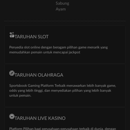
Sabung
Ayam
TARUHAN SLOT
Penyedia slot online dengan beragam pilihan game menarik yang
memudahkan pemain untuk mencapai jackpot
TARUHAN OLAHRAGA
Sportsbook Gaming Platform Terbaik menawarkan lebih banyak game,
odds yang lebih tinggi, dan menyediakan pilihan yang lebih banyak
untuk pemain.
TARUHAN LIVE KASINO
Platform Pilihan bagi perusahaan-perusahaan terbaik di dunia, dengan