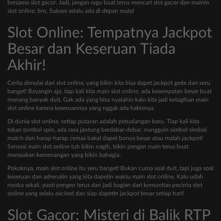
bersama slot gacor. Jadi, jangan ragu buat terus mencari slot gacor dan mainin
slot online, bro. Sukses selalu ada di depan mata!
Slot Online: Tempatnya Jackpot
Besar dan Keseruan Tiada
Akhir!
Cerita dimulai dari slot online, yang bikin kita bisa dapet jackpot gede dan seru
banget! Bayangin aja, tiap kali kita main slot online, ada kesempatan besar buat
menang banyak duit. Gak ada yang bisa nyalahin kalo kita jadi ketagihan main
slot online karena keseruannya yang nggak ada habisnya.
Di dunia slot online, setiap putaran adalah petualangan baru. Tiap kali kita
tekan tombol spin, ada rasa jantung berdebar-debar, nungguin simbol-simbol
match dan harap-harap cemas bakal dapet bonus besar atau malah jackpot!
Sensasi main slot online tuh bikin nagih, bikin pengen main terus buat
merasakan kemenangan yang bikin bahagia.
Pokoknya, main slot online itu seru banget! Bukan cuma soal duit, tapi juga soal
keseruan dan adrenalin yang kita dapetin waktu main slot online. Kalo udah
nyoba sekali, pasti pengen terus dan jadi bagian dari komunitas pecinta slot
online yang selalu excited dan siap dapetin jackpot besar setiap hari!
Slot Gacor: Misteri di Balik RTP