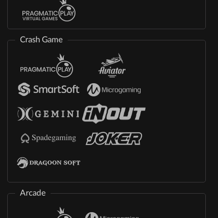
Crash Game
Arcade