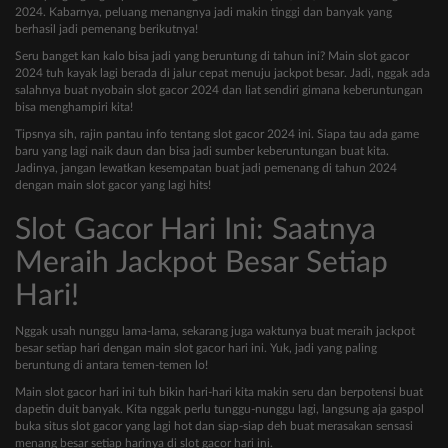
2024. Kabarnya, peluang menangnya jadi makin tinggi dan banyak yang
berhasil jadi pemenang berikutnya!
Seru banget kan kalo bisa jadi yang beruntung di tahun ini? Main slot gacor
2024 tuh kayak lagi berada di jalur cepat menuju jackpot besar. Jadi, nggak ada
salahnya buat nyobain slot gacor 2024 dan liat sendiri gimana keberuntungan
bisa menghampiri kita!
Tipsnya sih, rajin pantau info tentang slot gacor 2024 ini. Siapa tau ada game
baru yang lagi naik daun dan bisa jadi sumber keberuntungan buat kita.
Jadinya, jangan lewatkan kesempatan buat jadi pemenang di tahun 2024
dengan main slot gacor yang lagi hits!
Slot Gacor Hari Ini: Saatnya
Meraih Jackpot Besar Setiap
Hari!
Nggak usah nunggu lama-lama, sekarang juga waktunya buat meraih jackpot
besar setiap hari dengan main slot gacor hari ini. Yuk, jadi yang paling
beruntung di antara temen-temen lo!
Main slot gacor hari ini tuh bikin hari-hari kita makin seru dan berpotensi buat
dapetin duit banyak. Kita nggak perlu tunggu-nunggu lagi, langsung aja gaspol
buka situs slot gacor yang lagi hot dan siap-siap deh buat merasakan sensasi
menang besar setiap harinya di slot gacor hari ini.