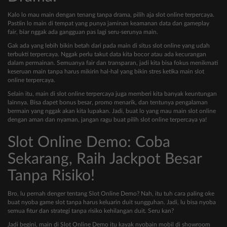
Kalo lo mau main dengan tenang tanpa drama, pilih aja slot online terpercaya.
Pastiin lo main di tempat yang punya jaminan keamanan data dan gameplay
fair, biar nggak ada gangguan pas lagi seru-serunya main.
Gak ada yang lebih bikin betah dari pada main di situs slot online yang udah
terbukti terpercaya. Nggak perlu takut data kita bocor atau ada kecurangan
dalam permainan. Semuanya fair dan transparan, jadi kita bisa fokus menikmati
keseruan main tanpa harus mikirin hal-hal yang bikin stres ketika main slot
online terpercaya.
Selain itu, main di slot online terpercaya juga memberi kita banyak keuntungan
lainnya. Bisa dapet bonus besar, promo menarik, dan tentunya pengalaman
bermain yang nggak akan kita lupakan. Jadi, buat lo yang mau main slot online
dengan aman dan nyaman, jangan ragu buat pilih slot online terpercaya ya!
Slot Online Demo: Coba
Sekarang, Raih Jackpot Besar
Tanpa Risiko!
Bro, lu pernah denger tentang Slot Online Demo? Nah, itu tuh cara paling oke
buat nyoba game slot tanpa harus keluarin duit sungguhan. Jadi, lu bisa nyoba
semua fitur dan strategi tanpa risiko kehilangan duit. Seru kan?
Jadi begini, main di Slot Online Demo itu kayak nyobain mobil di showroom