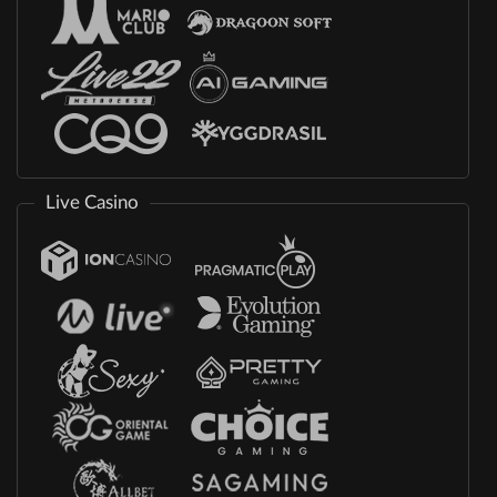
Live Casino