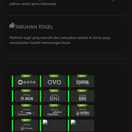
pilihan variasi game terbanyak
TARUHAN TOGEL
Platform togel yang menarik dari perusahan terbaik di dunia yang
menawarkan hadiah kemenangan besar